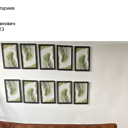
тариев
анович
23