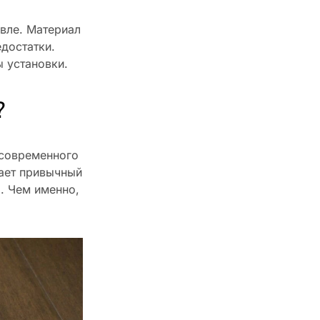
евле. Материал
едостатки.
 установки.
?
 современного
нает привычный
я. Чем именно,