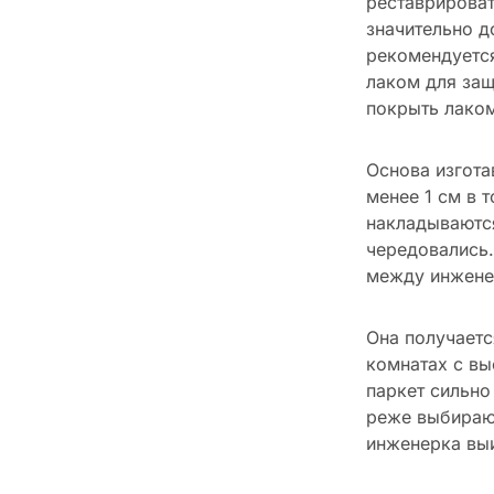
реставрироват
значительно д
рекомендуется
лаком для защ
покрыть лаком
Основа изгота
менее 1 см в 
накладываются
чередовались.
между инжене
Она получаетс
комнатах с вы
паркет сильно
реже выбирают
инженерка выи