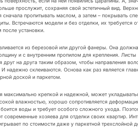
ь поверхность, если на ней появились царапины. А, знач
ольше прослужит, сохраняя свой эстетичный вид. Верхн
 сначала пропитывать маслом, а затем – покрывать сп
иты. Встречаются модели и без отделки, их требуется о
 после установки.
вливается из березовой или другой фанеры. Она должна
толщину и с внутренним пропилом для крепления. Листы
 друг на друга таким образом, чтобы направления вол
 И надежно склеиваются. Основа как раз является гла
рной доской и паркетом.
я максимально крепкой и надежной, может укладывать
сокой влажностью, хорошо сопротивляется деформация
 боится воды и требует особого сложного ухода. Поэто
 современные хозяева для отделки своих квартир. Инт
грывает по стоимости даже у паркетной трехслойной д