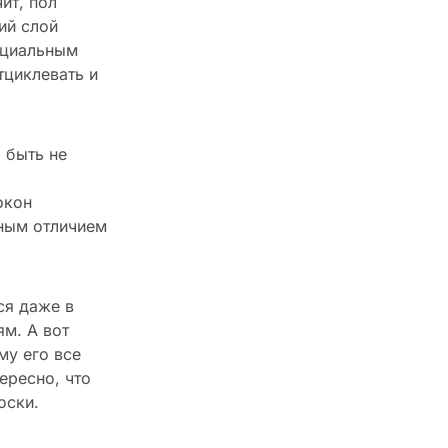
ит, пол
ий слой
ециальным
тциклевать и
 быть не
окон
вным отличием
ся даже в
м. А вот
му его все
ересно, что
оски.