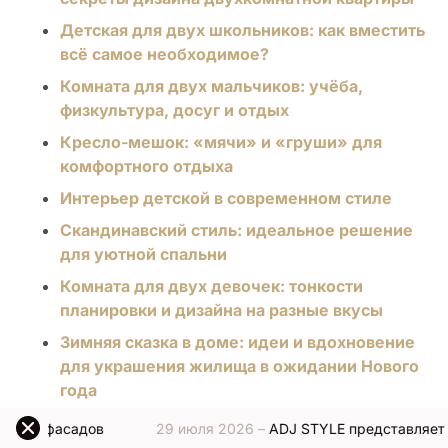
Детская для двух школьников: как вместить
всё самое необходимое?
Комната для двух мальчиков: учёба,
физкультура, досуг и отдых
Кресло-мешок: «мячи» и «груши» для
комфортного отдыха
Интерьер детской в современном стиле
Скандинавский стиль: идеальное решение
для уютной спальни
Комната для двух девочек: тонкости
планировки и дизайна на разные вкусы
Зимняя сказка в доме: идеи и вдохновение
для украшения жилища в ожидании Нового
года
Как выбрать идеальные обои для спальни:
в
29 июля 2026 –
ADJ STYLE представляет новую отделк
советы и рекомендации