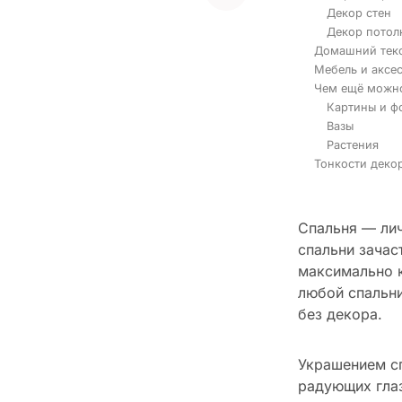
Декор стен
Декор потол
Домашний текс
Мебель и аксе
Чем ещё можно
Картины и ф
Вазы
Растения
Тонкости деко
Спальня — лич
спальни зачас
максимально 
любой спальни
без декора.
Украшением сп
радующих глаз