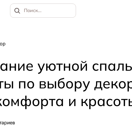
Найти
ор
ание уютной спаль
ты по выбору деко
комфорта и красот
тариев