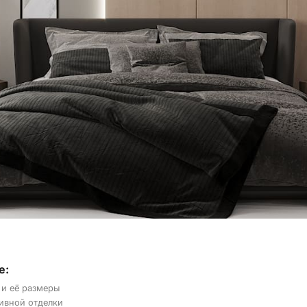
е:
 и её размеры
ивной отделки