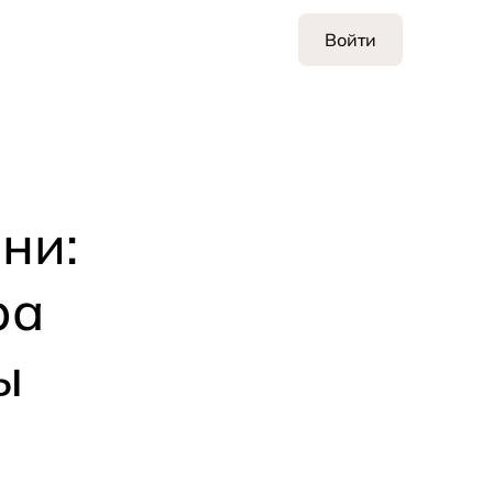
Войти
ни:
ра
ы