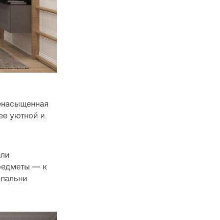
ренасыщенная
ее уютной и
или
редметы — к
спальни