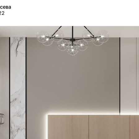
усева
22