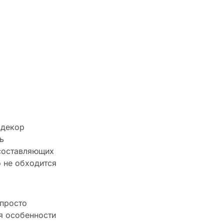
 декор
ь
составляющих
о не обходится
 просто
я особенности