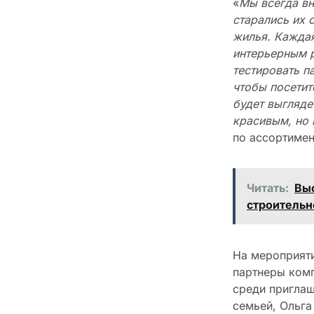
«
Мы всегда вн
старались их 
жилья. Каждая
интерьерным р
тестировать п
чтобы посетит
будет выгляде
красивым, но
по ассортимен
Читать:
Выс
строительн
На мероприяти
партнеры комп
среди приглаш
семьей, Ольга