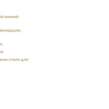
ой ванной
омендации,
ть
ов
ском стиле для