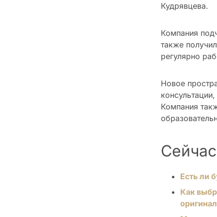
Кудрявцева.
Компания подч
также получил
регулярно раб
Новое простра
консультации,
Компания такж
образователь
Сейчас
Есть ли 
Как выбр
оригинал