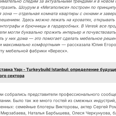
имательно следим за актуальными трендами и в новом 
отразить. Шоурум в «Мегаполисе» построен по принцип
 зона — отдельная комната квартиры с окнами и заве
ешением. Здесь можно лежать на кроватях, открывать 
антографы и брючницы в гардеробных. В Veresk все про
ели могли буквально прожить интерьер и почувствовать
ть у них дома — это помогает сделать мебельное решен
 и максимально комфортным
» — рассказала Юлия Егоро
ту мебельной фабрики «Вереск».
тавка Yapı - Turkeybuild Istanbul: определение будущ
ого сектора
и собрались представители профессионального сообще
ании. Было так же много гостей из смежных индустрий
енных: семейные блогеры Викторовы, актер Сергей Ро
 Мирзабаева, Наталья Барбышева, Олеся Черкунуова, 