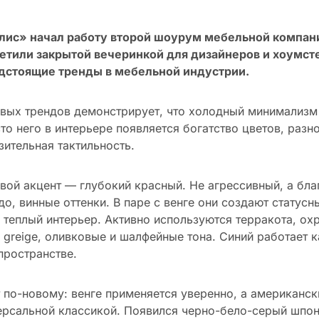
лис» начал работу второй шоурум мебельной компан
етили закрытой вечеринкой для дизайнеров и хоумст
дстоящие тренды в мебельной индустрии.
вых трендов демонстрирует, что холодный минимализм
сто него в интерьере появляется богатство цветов, разн
зительная тактильность.
вой акцент — глубокий красный. Не агрессивный, а бл
до, винные оттенки. В паре с венге они создают статусн
теплый интерьер. Активно используются терракота, ох
greige, оливковые и шалфейные тона. Синий работает к
пространстве.
 по-новому: венге применяется уверенно, а американск
ерсальной классикой. Появился черно-бело-серый шпон