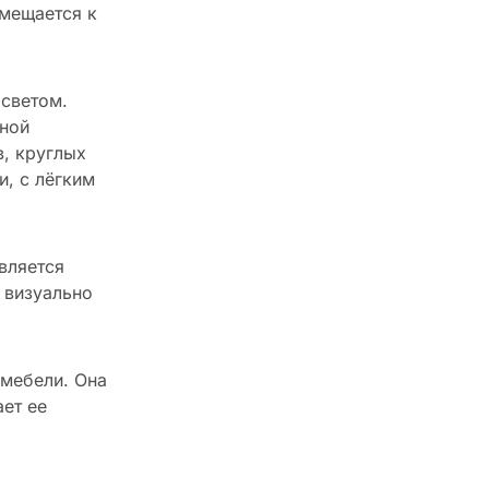
смещается к
 светом.
ьной
в, круглых
, с лёгким
вляется
 визуально
 мебели. Она
ает ее