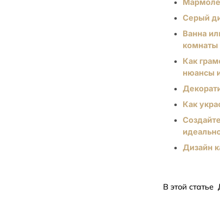
Мармоле
Серый ди
Ванна ил
комнаты
Как грам
нюансы и
Декорати
Как укра
Создайте
идеально
Дизайн к
В этой статье