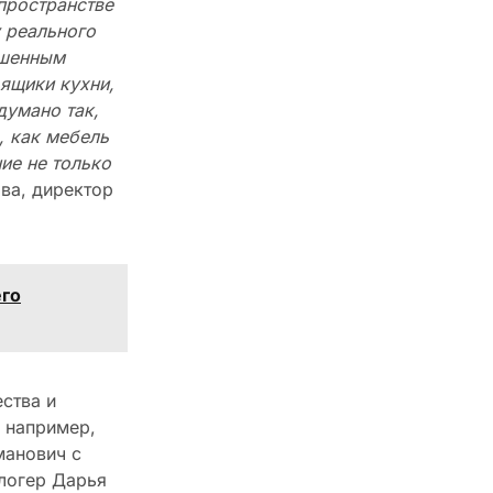
пространстве
у реального
ршенным
ящики кухни,
думано так,
, как мебель
ие не только
ва, директор
его
ства и
, например,
манович с
блогер Дарья