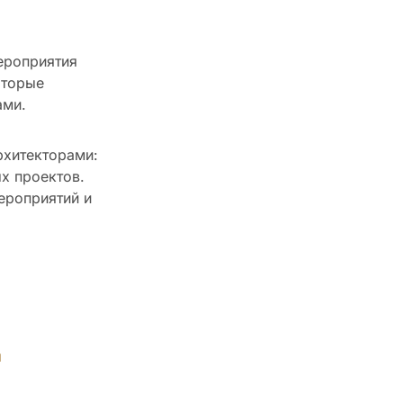
ероприятия
оторые
ами.
рхитекторами:
х проектов.
ероприятий и
ы