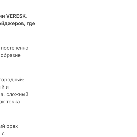
ии VERESK.
ейджеров, где
 постепенно
ообразие
агородный:
ый и
ра, сложный
ак точка
ий орех
 с