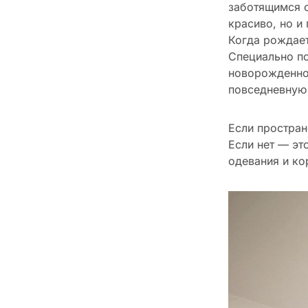
заботящимся о
красиво, но и
Когда рождает
Специально по
новорожденног
повседневную
Если простран
Если нет — эт
одевания и ко