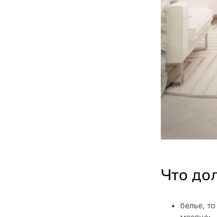
Что до
белье, т
месяца;