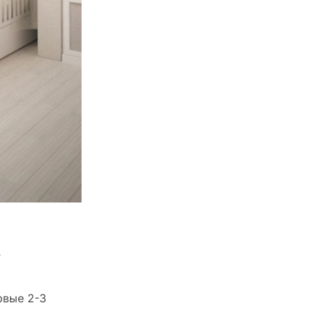
е
рвые 2-3