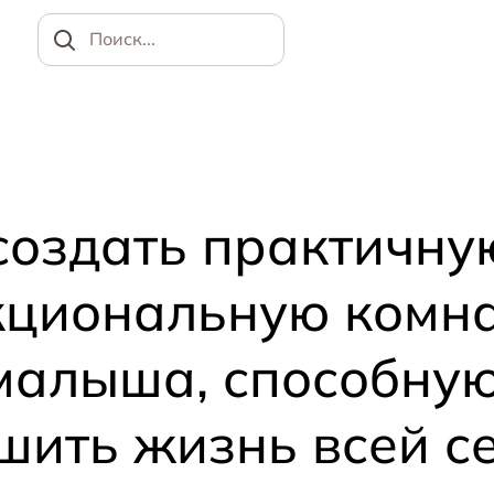
Найти
создать практичну
циональную комн
малыша, способну
шить жизнь всей с