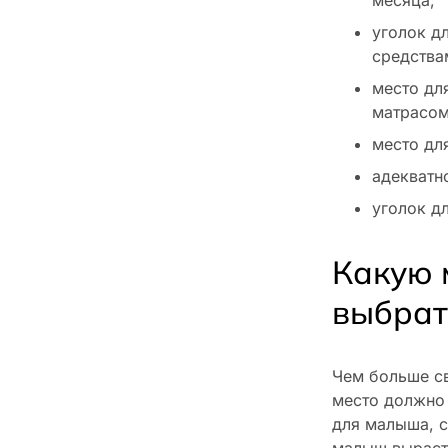
уголок д
средства
место дл
матрасом
место дл
адекватн
уголок д
Какую 
выбрат
Чем больше с
место должно 
для малыша, с
малыш вырасте