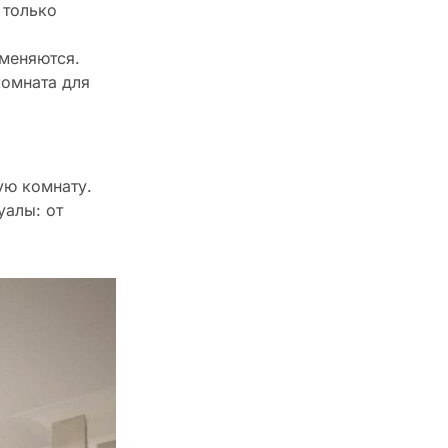
 только
 меняются.
комната для
ую комнату.
уалы: от