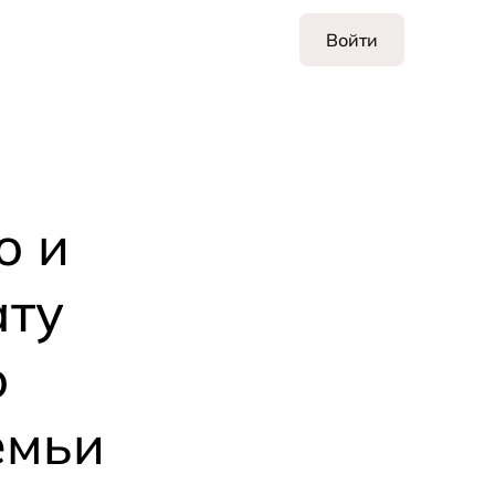
Войти
ю и
ату
ю
емьи