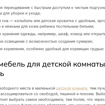
ля переодевания с быстрым доступом к чистым подгузн
м для уборки и ухода;
я сна — колыбель или детская кроватка с удобным, эр
 и нежным для кожи ребенка постельным бельем;
я хранения одежды, например, шкаф, комод или открыт
ое освещение с возможностью создания сумерек;
ля кормления, особенно удобный для кормящих грудью 
мебель для детской комнаты
ь
вободного места в маленькой
детской комнате,
тем луч
ассоциироваться со свободой, тишиной и покоем. Выб
тоит выбрать самое необходимое, тем более, что через
т и нужно будет заново обставлять его комнату, в соот