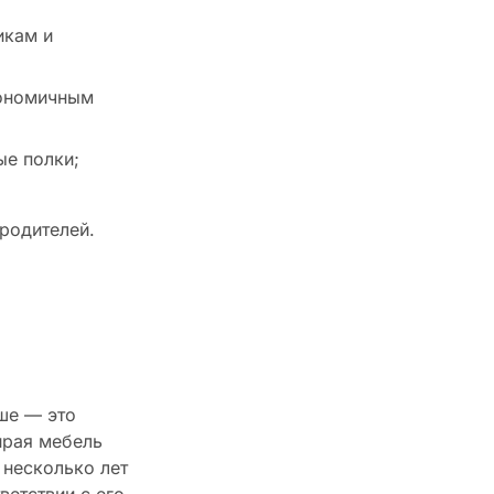
икам и
гономичным
ые полки;
родителей.
ше — это
ирая мебель
 несколько лет
ветствии с его