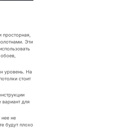
и просторная,
полотнами. Эти
использовать
 обоев,
ин уровень. На
потолки стоит
онструкции
е вариант для
 нее не
те будут плохо