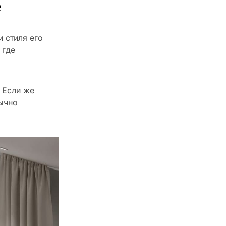
е
 стиля его
 где
 Если же
бычно