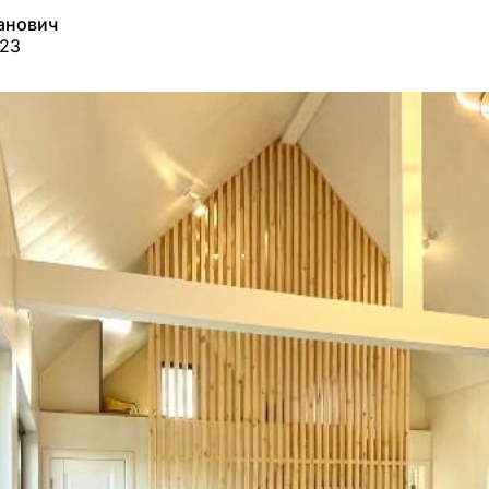
анович
023