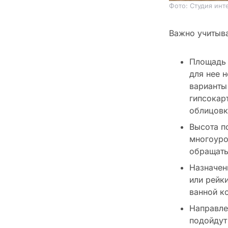
Фото: Студия инт
Важно учитыва
Площадь 
для нее 
варианты
гипсокар
облицовк
Высота п
многоуро
обращать
Назначен
или рейки
ванной к
Направле
подойдут