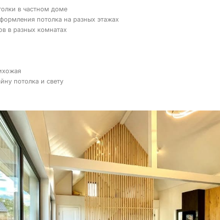
олки в частном доме
формления потолка на разных этажах
ов в разных комнатах
ихожая
йну потолка и свету