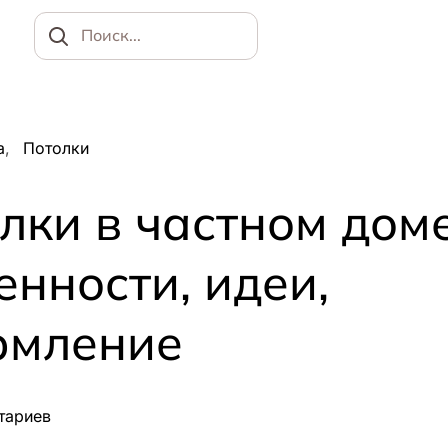
Найти
а
Потолки
лки в частном доме
енности, идеи,
рмление
тариев