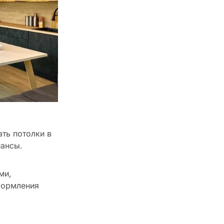
ть потолки в
нансы.
ми,
формления