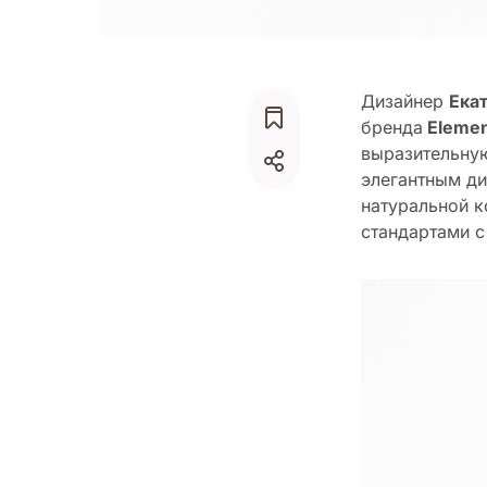
Дизайнер
Ека
бренда
Eleme
выразительну
элегантным ди
натуральной к
стандартами с