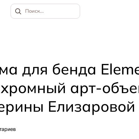
Найти
а для бенда Eleme
хромный арт-объек
ерины Елизаровой
тариев