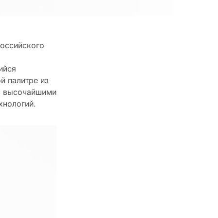
российского
ийся
й палитре из
 с высочайшими
ехнологий.