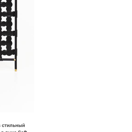
в
стильный