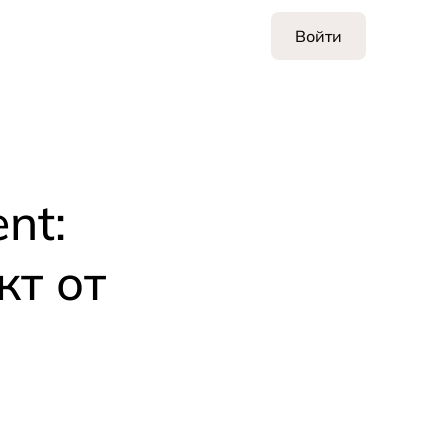
Войти
nt:
т от