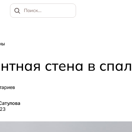
Найти
ны
нтная стена в спа
тариев
Сатулова
023