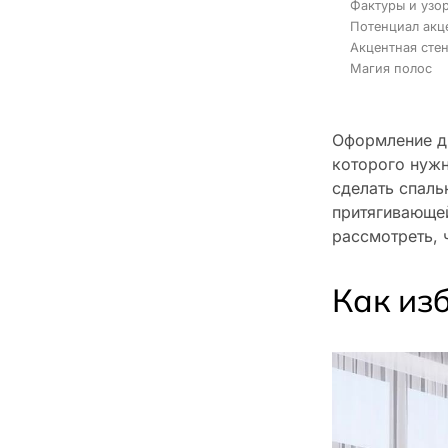
Фактуры и узо
Потенциал акц
Акцентная стен
Магия полос
Оформление ди
которого нужн
сделать спаль
притягивающей
рассмотреть, 
Как изб