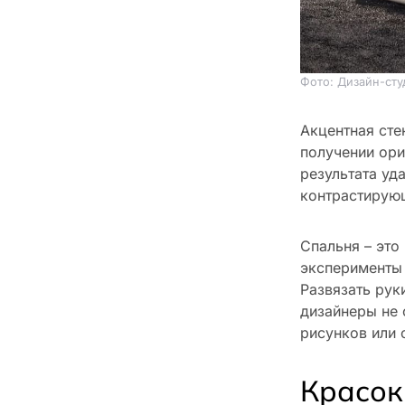
Фото: Дизайн-сту
Акцентная сте
получении ори
результата уд
контрастирую
Спальня – это
эксперименты 
Развязать рук
дизайнеры не 
рисунков или 
Красок