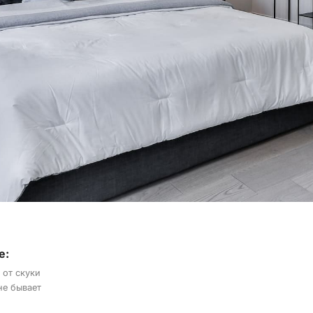
е:
 от скуки
не бывает