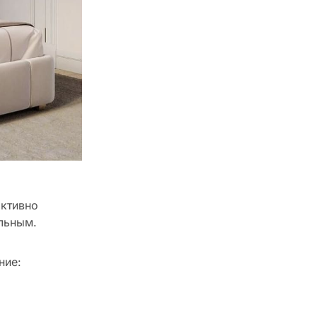
активно
льным.
ние: