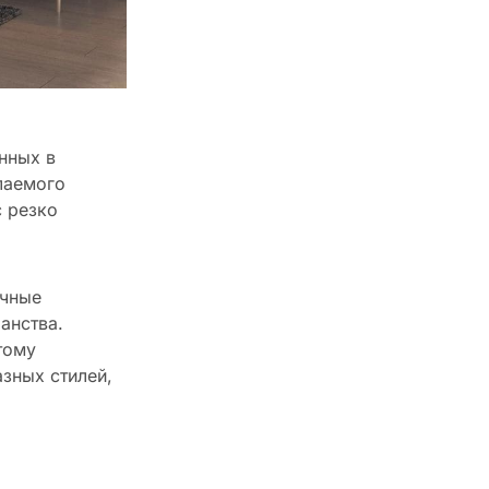
нных в
лаемого
с резко
ичные
анства.
тому
зных стилей,