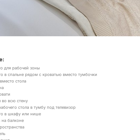
е:
о для рабочей зоны
то в спальне рядом с кроватью вместо тумбочки
вместо стола
на
овати
 во всю стену
абочего стола в тумбу под телевизор
то в шкафу или нише
 на балконе
ространства
ель