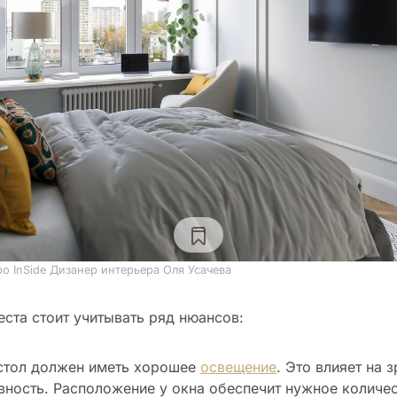
о InSide Дизанер интерьера Оля Усачева
ста стоит учитывать ряд нюансов:
стол должен иметь хорошее
освещение
. Это влияет на з
вность. Расположение у окна обеспечит нужное количе