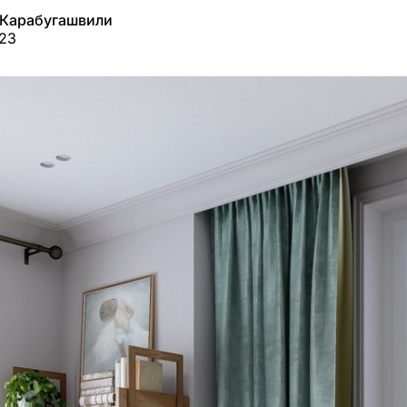
 Карабугашвили
023