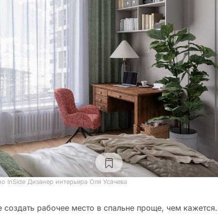
о InSide Дизанер интерьера Оля Усачева
 создать рабочее место в спальне проще, чем кажется.