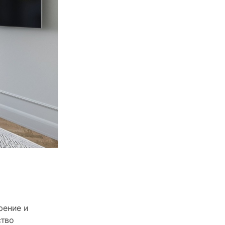
рение и
ство