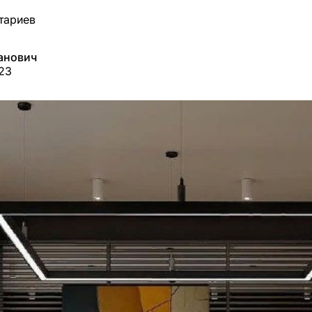
тариев
анович
23