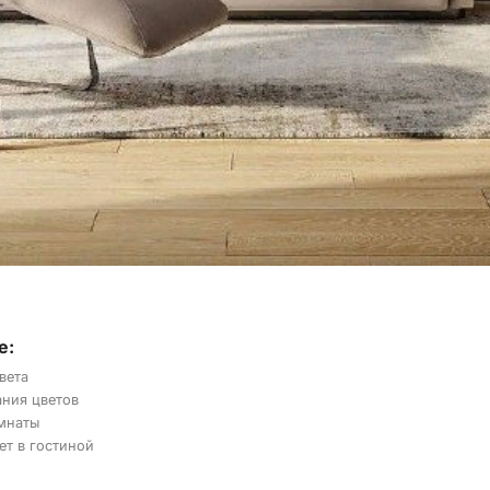
е:
вета
ания цветов
мнаты
ет в гостиной