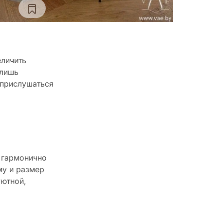
еличить
 лишь
 прислушаться
н гармонично
му и размер
уютной,