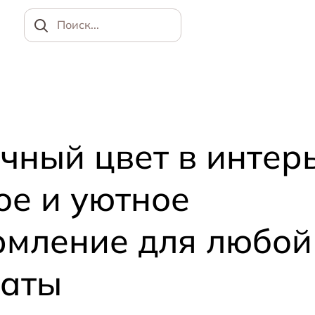
Найти
чный цвет в интер
ое и уютное
мление для любой
наты