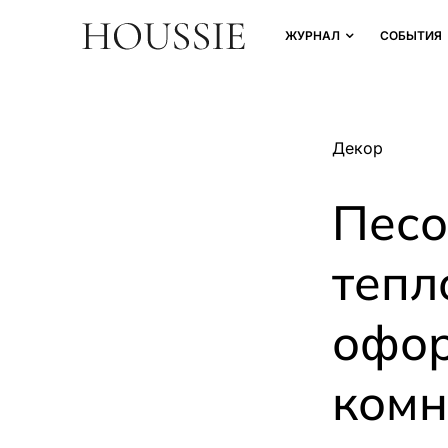
ЖУРНАЛ
СОБЫТИЯ
Декор
Песо
тепл
офор
ком