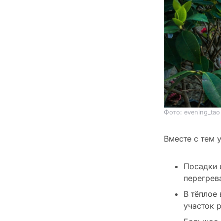
Фото: evening_tao
Вместе с тем 
Посадки 
перегрев
В тёплое 
участок 