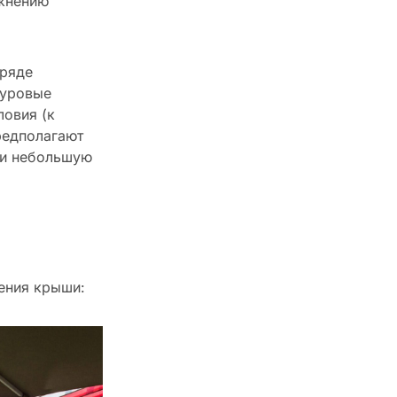
ажнению
 ряде
суровые
ловия (к
редполагают
 и небольшую
ения крыши: