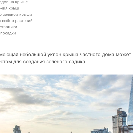
адов на крыше
ения крыш
о зелёной крыши
и выбор растений
устарники
 посадки
имеющая небольшой уклон крыша частного дома может 
том для создания зелёного садика.