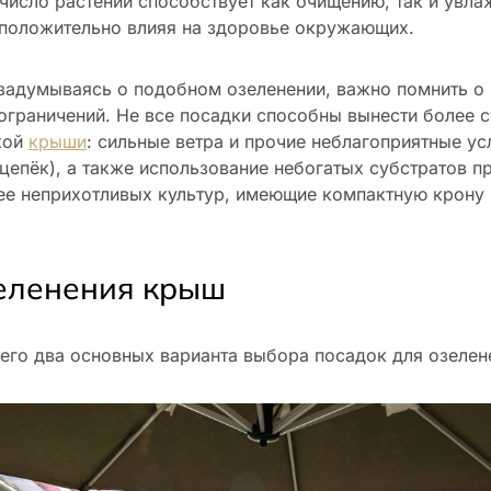
число растений способствует как очищению, так и увл
 положительно влияя на здоровье окружающих.
 задумываясь о подобном озеленении, важно помнить о
ограничений. Не все посадки способны вынести более 
кой
крыши
: сильные ветра и прочие неблагоприятные ус
цепёк), а также использование небогатых субстратов п
ее неприхотливых культур, имеющие компактную крону
еленения крыш
его два основных варианта выбора посадок для озелен