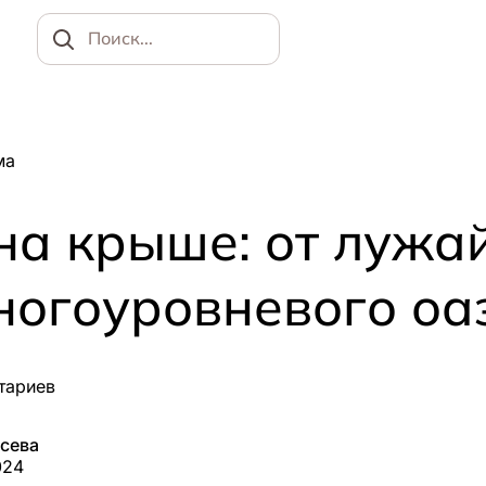
Найти
ма
на крыше: от лужа
ногоуровневого оа
тариев
усева
024