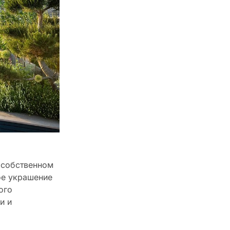
 собственном
ое украшение
ого
и и