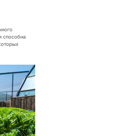
чного
и способна
 которых