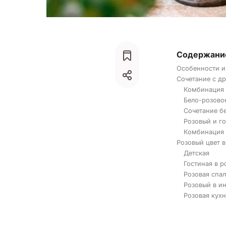
Содержани
Особенности и
Сочетание с д
Комбинация 
Бело-розово
Сочетание б
Розовый и г
Комбинация
Розовый цвет в
Детская
Гостиная в р
Розовая спа
Розовый в и
Розовая кухн