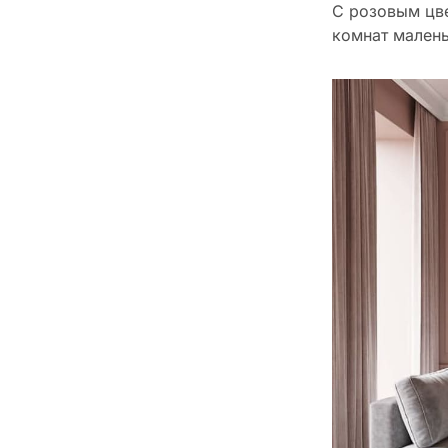
С розовым цве
комнат малень