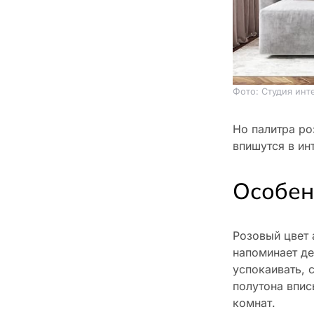
Фото: Студия инте
Но палитра ро
впишутся в ин
Особен
Розовый цвет 
напоминает де
успокаивать, 
полутона впис
комнат.