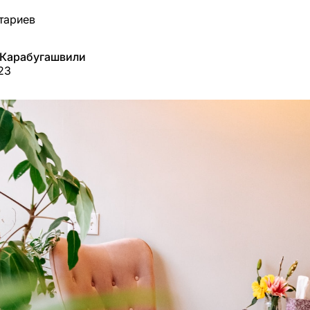
тариев
 Карабугашвили
23