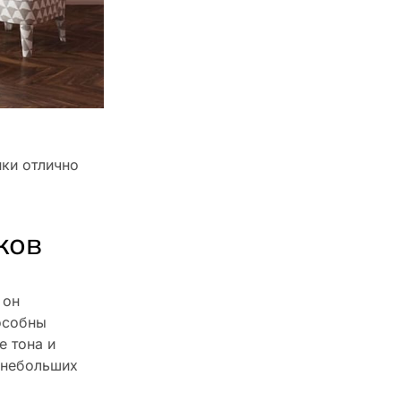
нки отлично
ков
 он
особны
е тона и
 небольших