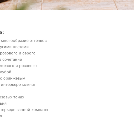
е:
 многообразие оттенков
ругими цветами
розового и серого
е сочетание
ежевого и розового
олубой
 с оранжевым
 интерьере комнат
озовых тонах
льня
нтерьере ванной комнаты
я