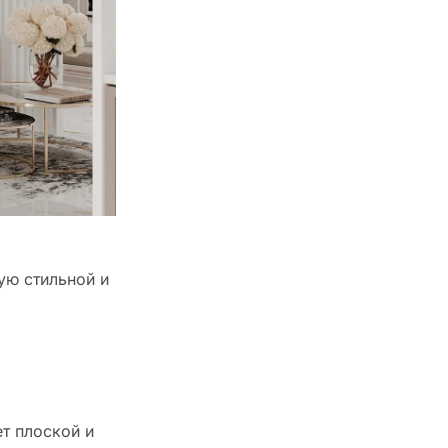
ую стильной и
и
ет плоской и