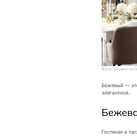
Фото: Студия инт
Бежевый — это
элегантной.
Бежева
Гостиная в па