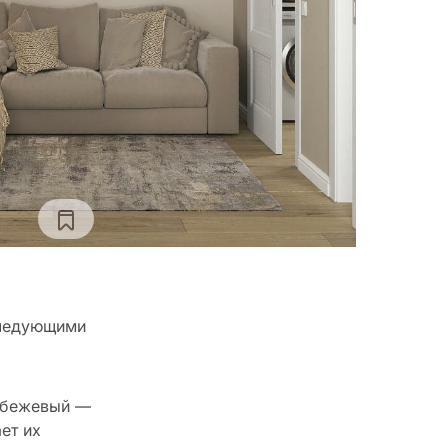
следующими
, бежевый —
ет их