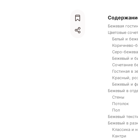
Содержани
Бежевая гостин
Цветовые соче
Белый и беж
Коричнево-б
Серо-бежева
Бежевый и б
Сочетание бе
Гостиная в з
Красный, ро
Бежевый и ф
Бежевый в отд
Стены
Потолок
Пол
Бежевый текст
Бежевый в раз
Классика и 
Кантри