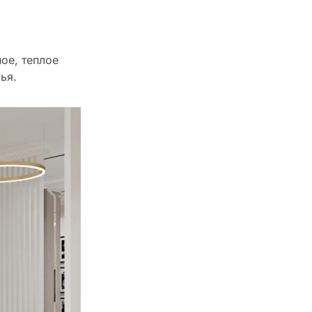
ое, теплое
ья.