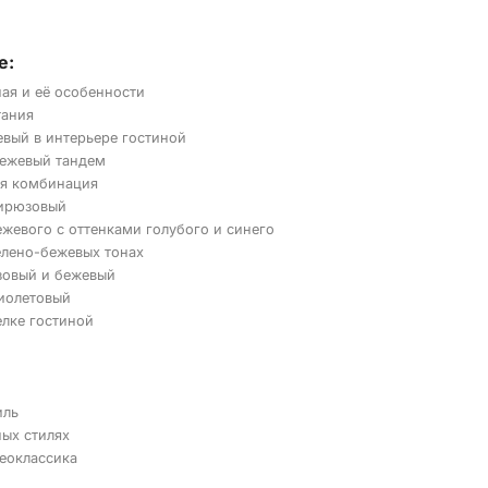
е:
ая и её особенности
тания
евый в интерьере гостиной
ежевый тандем
я комбинация
ирюзовый
жевого с оттенками голубого и синего
елено-бежевых тонах
зовый и бежевый
иолетовый
елке гостиной
иль
ных стилях
неоклассика