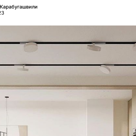
 Карабугашвили
23