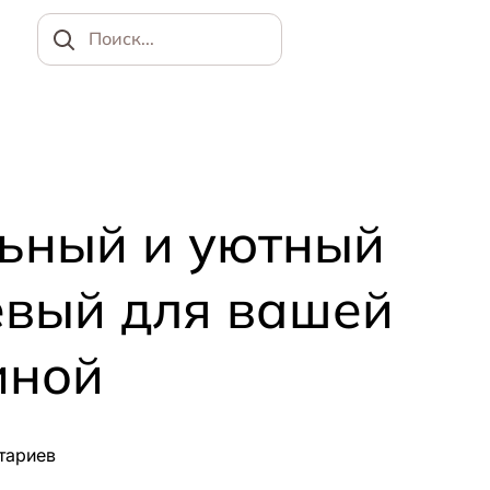
Найти
ьный и уютный
вый для вашей
иной
тариев